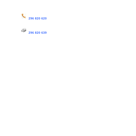
296 820 620
296 820 639