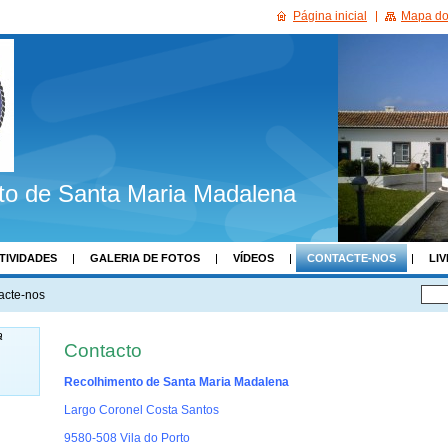
Página inicial
Mapa do 
to de Santa Maria Madalena
TIVIDADES
GALERIA DE FOTOS
VÍDEOS
CONTACTE-NOS
LIV
acte-nos
a
Contacto
Recolhimento de Santa Maria Madalena
Largo Coronel Costa Santos
9580-508 Vila do Porto