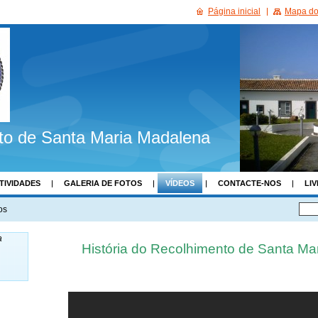
Página inicial
Mapa do 
to de Santa Maria Madalena
TIVIDADES
GALERIA DE FOTOS
VÍDEOS
CONTACTE-NOS
LIV
os
a
História do Recolhimento de Santa Ma