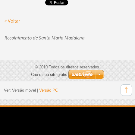
« Voltar
Recolhimento de Santa Maria Madalena
© 2010 Todos os direitos reservados.
Crie o seu site grátis
Ver:
Versão móvel
|
Versão PC