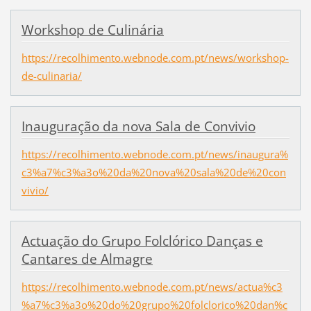
Workshop de Culinária
https://recolhimento.webnode.com.pt/news/workshop-
de-culinaria/
Inauguração da nova Sala de Convivio
https://recolhimento.webnode.com.pt/news/inaugura%
c3%a7%c3%a3o%20da%20nova%20sala%20de%20con
vivio/
Actuação do Grupo Folclórico Danças e
Cantares de Almagre
https://recolhimento.webnode.com.pt/news/actua%c3
%a7%c3%a3o%20do%20grupo%20folclorico%20dan%c