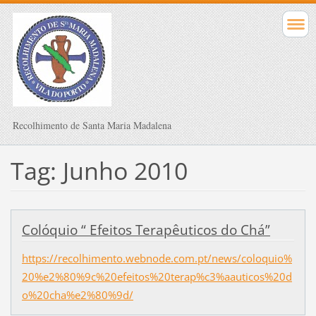
Recolhimento de Santa Maria Madalena
Tag: Junho 2010
Colóquio “ Efeitos Terapêuticos do Chá”
https://recolhimento.webnode.com.pt/news/coloquio%
20%e2%80%9c%20efeitos%20terap%c3%aauticos%20d
o%20cha%e2%80%9d/