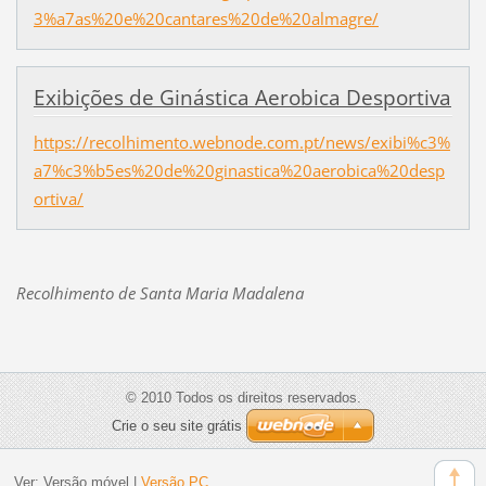
3%a7as%20e%20cantares%20de%20almagre/
Exibições de Ginástica Aerobica Desportiva
https://recolhimento.webnode.com.pt/news/exibi%c3%
a7%c3%b5es%20de%20ginastica%20aerobica%20desp
ortiva/
Recolhimento de Santa Maria Madalena
© 2010 Todos os direitos reservados.
Crie o seu site grátis
Ver:
Versão móvel
|
Versão PC