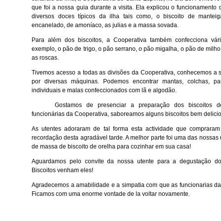
que foi a nossa guia durante a visita. Ela explicou o funcionamento
diversos doces típicos da ilha tais como, o biscoito de manteig
encanelado, de amoníaco, as julias e a massa sovada.
Para além dos biscoitos, a Cooperativa também confecciona vár
exemplo, o pão de trigo, o pão serrano, o pão migalha, o pão de milho
as roscas.
Tivemos acesso a todas as divisões da Cooperativa, conhecemos a s
por diversas máquinas. Podemos encontrar mantas, colchas, pa
individuais e malas confeccionados com lã e algodão.
Gostamos de presenciar a preparação dos biscoitos d
funcionárias da Cooperativa, saboreamos alguns biscoitos bem delici
As utentes adoraram de tal forma esta actividade que compraram
recordação desta agradável tarde. A melhor parte foi uma das nossas
de massa de biscoito de orelha para cozinhar em sua casa!
Aguardamos pelo convite da nossa utente para a degustação dos
Biscoitos venham eles!
Agradecemos a amabilidade e a simpatia com que as funcionarias d
Ficamos com uma enorme vontade de la voltar novamente.