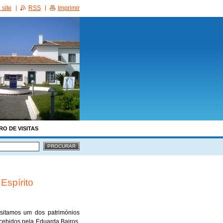
site
RSS
Imprimir
RO DE VISITAS
Espírito
isitamos um dos patrimónios
recebidos pela Eduarda Bairos,