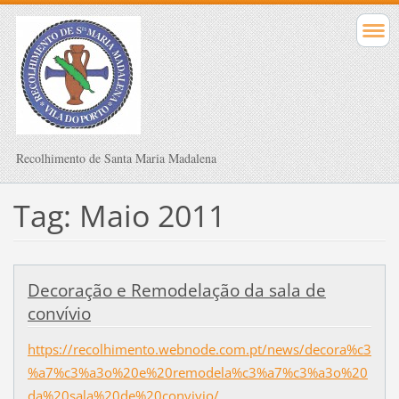
Recolhimento de Santa Maria Madalena
Tag: Maio 2011
Decoração e Remodelação da sala de
convívio
https://recolhimento.webnode.com.pt/news/decora%c3
%a7%c3%a3o%20e%20remodela%c3%a7%c3%a3o%20
da%20sala%20de%20convivio/